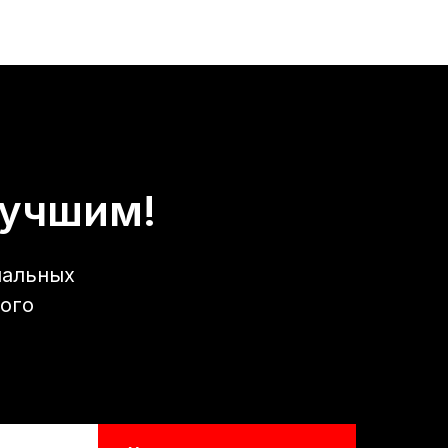
лучшим!
нальных
ого