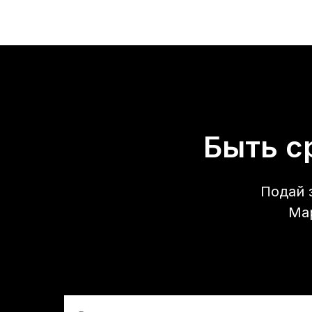
Быть с
Подай 
Ма