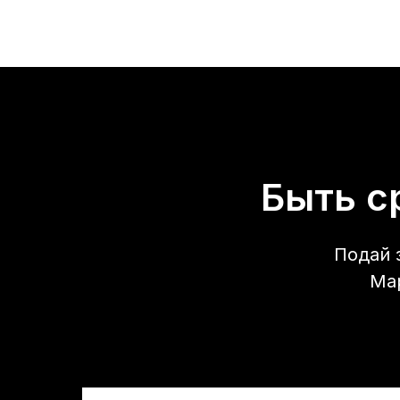
Быть с
Подай 
Ма