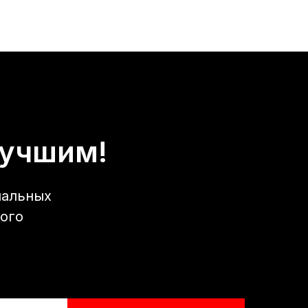
лучшим!
нальных
ого